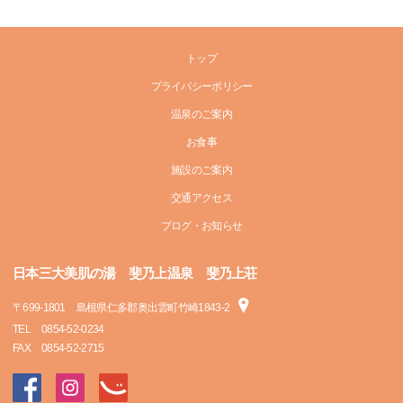
トップ
プライバシーポリシー
温泉のご案内
お食事
施設のご案内
交通アクセス
ブログ・お知らせ
日本三大美肌の湯 斐乃上温泉 斐乃上荘
〒
699-1801
島根県仁多郡奥出雲町竹崎1843-2
TEL
0854-52-0234
FAX
0854-52-2715