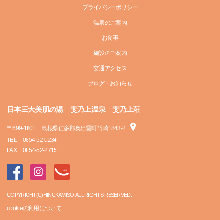
プライバシーポリシー
温泉のご案内
お食事
施設のご案内
交通アクセス
ブログ・お知らせ
日本三大美肌の湯 斐乃上温泉 斐乃上荘
〒
699-1801
島根県仁多郡奥出雲町竹崎1843-2
TEL
0854-52-0234
FAX
0854-52-2715
COPYRIGHT(C)HINOKAMISO.ALL RIGHTS RESERVED.
cookieの利用について