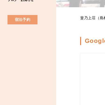
斐乃上荘（島
宿泊予約
Goog